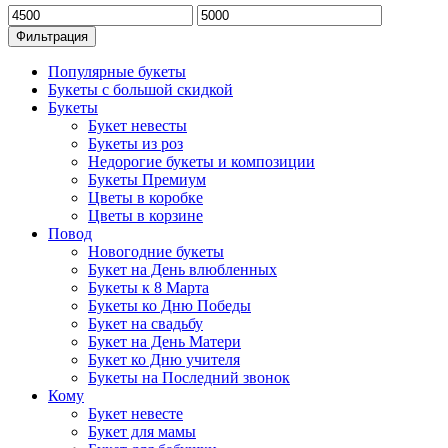
Фильтрация
Популярные букеты
Букеты с большой скидкой
Букеты
Букет невесты
Букеты из роз
Недорогие букеты и композиции
Букеты Премиум
Цветы в коробке
Цветы в корзине
Повод
Новогодние букеты
Букет на День влюбленных
Букеты к 8 Марта
Букеты ко Дню Победы
Букет на свадьбу
Букет на День Матери
Букет ко Дню учителя
Букеты на Последний звонок
Кому
Букет невесте
Букет для мамы