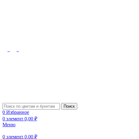
Октябрьский, Лермонтова, 10
8 (909) 348-08-48
Туймазы,
Чапаева, 61б
8 (927) 309-91-70
Поиск
0
Избранное
0
элемент
0,00
₽
Меню
0
элемент
0,00
₽