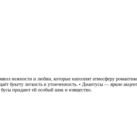
имвол нежности и любви, которые наполнят атмосферу романтико
аёт букету легкость и утонченность. • Диантусы — яркие акце
 бусы придают ей особый шик и изящество.