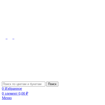
Октябрьский, Лермонтова, 10
8 (909) 348-08-48
Туймазы,
Чапаева, 61б
8 (927) 309-91-70
Поиск
0
Избранное
0
элемент
0,00
₽
Меню