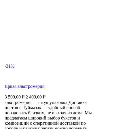
-31%
Яркая альстромерия
3 500,00
₽
2 400,00
₽
альстромерия-11 штук упаковка Доставка
цветов в Туймазах — удобный способ
порадовать близких, не выходя из дома. Мы
предлагаем широкий выбор букетов и
композиций с оперативной доставкой по
городу и району,к заказу можно добавить