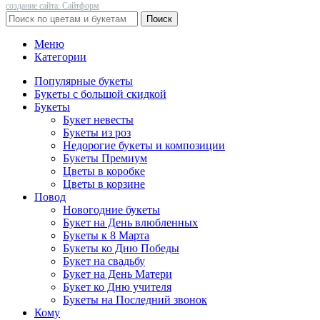
создание сайта: Сайтформ
Поиск
Меню
Категории
Популярные букеты
Букеты с большой скидкой
Букеты
Букет невесты
Букеты из роз
Недорогие букеты и композиции
Букеты Премиум
Цветы в коробке
Цветы в корзине
Повод
Новогодние букеты
Букет на День влюбленных
Букеты к 8 Марта
Букеты ко Дню Победы
Букет на свадьбу
Букет на День Матери
Букет ко Дню учителя
Букеты на Последний звонок
Кому