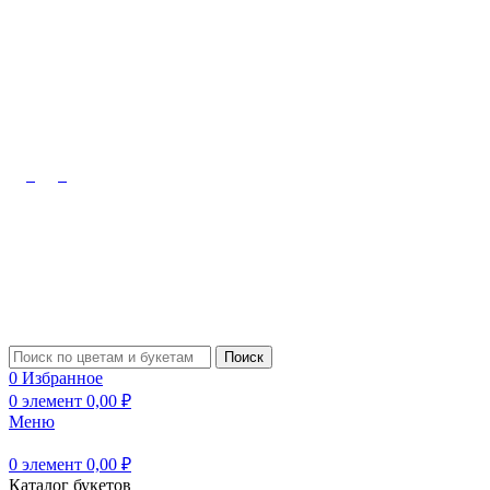
Октябрьский, Лермонтова, 10
8 (909) 348-08-48
Туймазы,
Чапаева, 61б
8 (927) 309-91-70
Поиск
0
Избранное
0
элемент
0,00
₽
Меню
0
элемент
0,00
₽
Каталог букетов