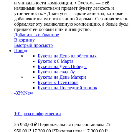
и уникальности композиции. • Эустома — с её
изящными лепестками придаёт букету легкость и
утонченность. • Диантусы — яркие акценты, которые
добавляют шарм и изысканный аромат. Сезонная зелень
обрамляет эту великолепную композицию, а белые бусы
придают ей особый шик и изящество.
Добавить в избранное
В корзину
Быстрый просмотр
Повод
Букеты на День влюбленных
Букеты к 8 Марта
Букеты на День Победы
Букеты на свадьбу
Букеты на День Матери
Букеты к 1 сентября
Букеты на Последний звонок
-33%
New
101 роза в оформлении
25 950,00
₽
Первоначальная цена составляла 25
950,00 ₽.
17 300,00
₽
Текущая цена: 17 300,00 ₽.