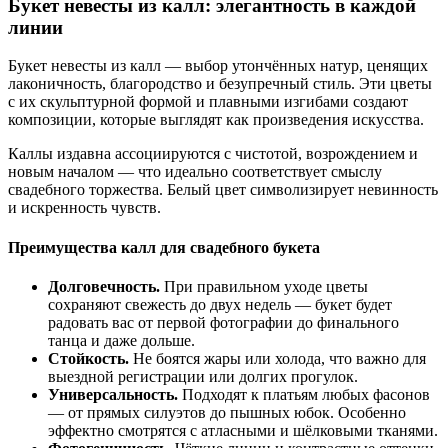
Букет невесты из калл: элегантность в каждой
линии
Букет невесты из калл — выбор утончённых натур, ценящих
лаконичность, благородство и безупречный стиль. Эти цветы
с их скульптурной формой и плавными изгибами создают
композиции, которые выглядят как произведения искусства.
Каллы издавна ассоциируются с чистотой, возрождением и
новым началом — что идеально соответствует смыслу
свадебного торжества. Белый цвет символизирует невинность
и искренность чувств.
Преимущества калл для свадебного букета
Долговечность.
При правильном уходе цветы
сохраняют свежесть до двух недель — букет будет
радовать вас от первой фотографии до финального
танца и даже дольше.
Стойкость.
Не боятся жары или холода, что важно для
выездной регистрации или долгих прогулок.
Универсальность.
Подходят к платьям любых фасонов
— от прямых силуэтов до пышных юбок. Особенно
эффектно смотрятся с атласными и шёлковыми тканями.