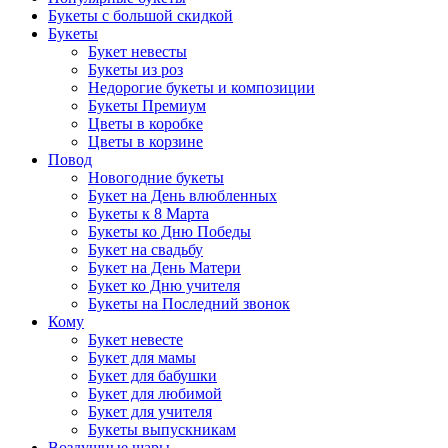
Букеты с большой скидкой
Букеты
Букет невесты
Букеты из роз
Недорогие букеты и композиции
Букеты Премиум
Цветы в коробке
Цветы в корзине
Повод
Новогодние букеты
Букет на День влюбленных
Букеты к 8 Марта
Букеты ко Дню Победы
Букет на свадьбу
Букет на День Матери
Букет ко Дню учителя
Букеты на Последний звонок
Кому
Букет невесте
Букет для мамы
Букет для бабушки
Букет для любимой
Букет для учителя
Букеты выпускникам
Воздушные шары