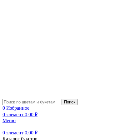
Октябрьский, Лермонтова, 10
8 (909) 348-08-48
Туймазы,
Чапаева, 61б
8 (927) 309-91-70
Поиск
0
Избранное
0
элемент
0,00
₽
Меню
0
элемент
0,00
₽
Каталог букетов